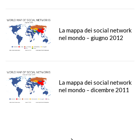
La mappa dei social network
nel mondo – giugno 2012
La mappa dei social network
S
nel mondo – dicembre 2011
e
a
r
c
h
f
o
P