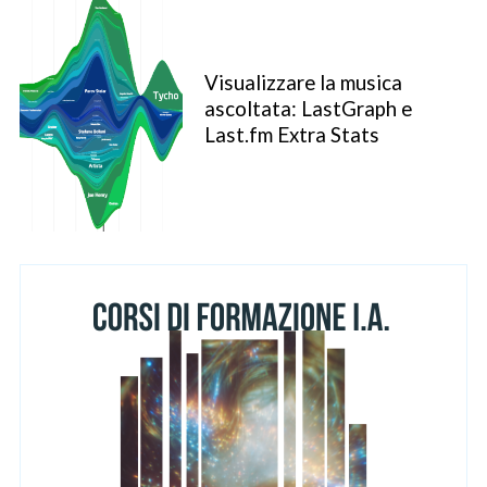
Visualizzare la musica
ascoltata: LastGraph e
Last.fm Extra Stats
S
e
a
r
c
h
f
o
r
: