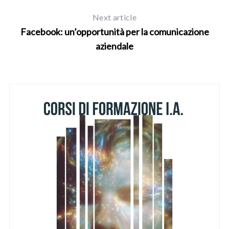
f
Next article
o
r
Facebook: un’opportunità per la comunicazione
:
aziendale