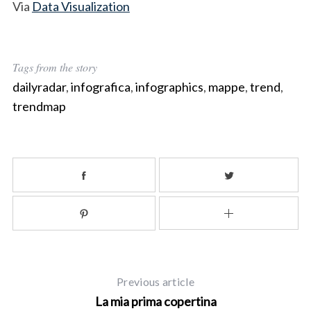
Via
Data Visualization
Tags from the story
dailyradar
,
infografica
,
infographics
,
mappe
,
trend
,
trendmap
S
e
a
r
Previous article
c
La mia prima copertina
h