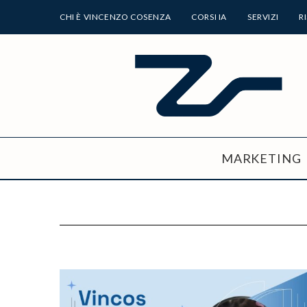
CHI È VINCENZO COSENZA
CORSI IA
SERVIZI
R
MARKETING