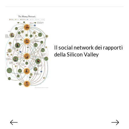
Il social network dei rapporti
della Silicon Valley
S
e
a
r
c
h
f
P
o
a
r