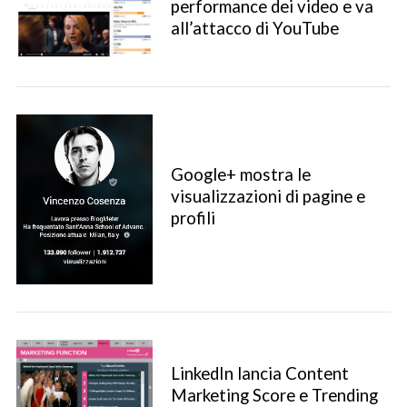
performance dei video e va
all’attacco di YouTube
Google+ mostra le
visualizzazioni di pagine e
profili
S
e
a
LinkedIn lancia Content
r
Marketing Score e Trending
c