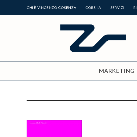
CHI È VINCENZO COSENZA
CORSI IA
SERVIZI
R
MARKETING