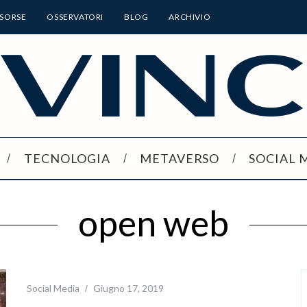
ISORSE
OSSERVATORI
BLOG
ARCHIVIO
TECNOLOGIA
METAVERSO
SOCIAL 
open web
Social Media
Giugno 17, 2019