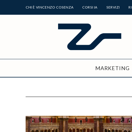
CHI È VINCENZO COSENZA
CORSI IA
SERVIZI
R
MARKETING