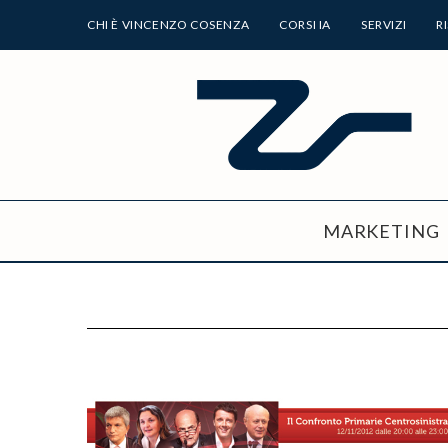
CHI È VINCENZO COSENZA
CORSI IA
SERVIZI
R
MARKETING