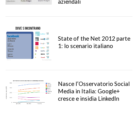
aziendali
State of the Net 2012 parte
1: lo scenario italiano
Nasce l’Osservatorio Social
S
Media in Italia: Google+
e
cresce e insidia LinkedIn
a
r
c
h
f
o
P