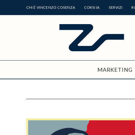
CHI È VINCENZO COSENZA
CORSI IA
SERVIZI
R
MARKETING