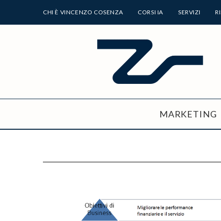
CHI È VINCENZO COSENZA
CORSI IA
SERVIZI
R
MARKETING