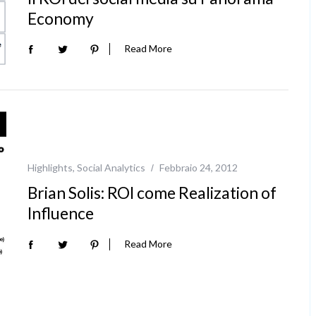
Economy
Read More
Highlights
,
Social Analytics
Febbraio 24, 2012
Brian Solis: ROI come Realization of
Influence
Read More