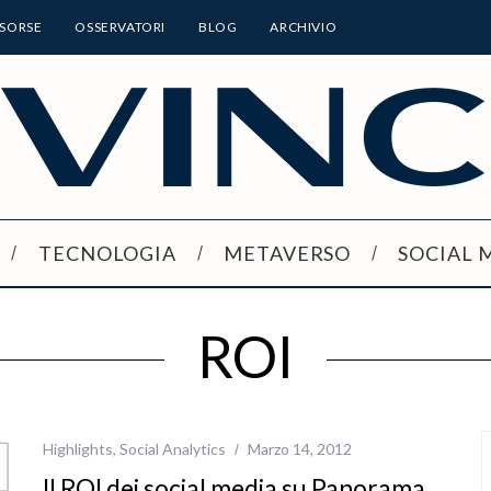
ISORSE
OSSERVATORI
BLOG
ARCHIVIO
TECNOLOGIA
METAVERSO
SOCIAL 
ROI
Highlights
,
Social Analytics
Marzo 14, 2012
Il ROI dei social media su Panorama