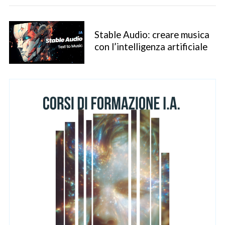
Stable Audio: creare musica
con l’intelligenza artificiale
S
e
a
r
c
h
f
o
r
: