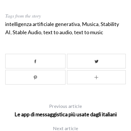
S
Tags from the story
e
intelligenza artificiale generativa
,
Musica
,
Stability
a
r
AI
,
Stable Audio
,
text to audio
,
text to music
c
h
f
o
r
:
Previous article
Le app di messaggistica più usate dagli italiani
Next article