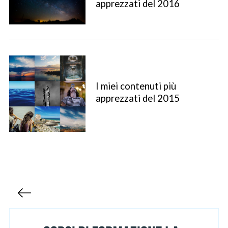
apprezzati del 2016
I miei contenuti più
apprezzati del 2015
S
e
a
r
c
h
P
f
a
o
g
r
i
: