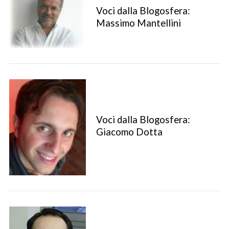
Voci dalla Blogosfera:
Massimo Mantellini
Voci dalla Blogosfera:
Giacomo Dotta
S
e
a
r