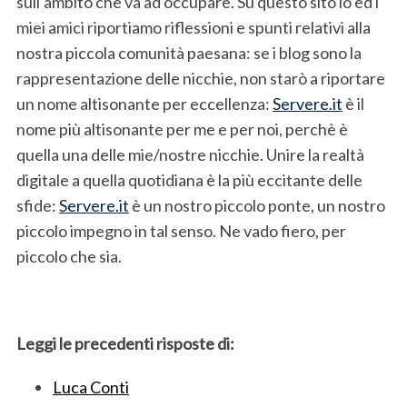
sull’ambito che va ad occupare. Su questo sito io ed i
S
miei amici riportiamo riflessioni e spunti relativi alla
e
nostra piccola comunità paesana: se i blog sono la
a
rappresentazione delle nicchie, non starò a riportare
r
c
un nome altisonante per eccellenza:
Servere.it
è il
h
nome più altisonante per me e per noi, perchè è
f
quella una delle mie/nostre nicchie. Unire la realtà
o
digitale a quella quotidiana è la più eccitante delle
r
:
sfide:
Servere.it
è un nostro piccolo ponte, un nostro
piccolo impegno in tal senso. Ne vado fiero, per
piccolo che sia.
Leggi le precedenti risposte di:
Luca Conti