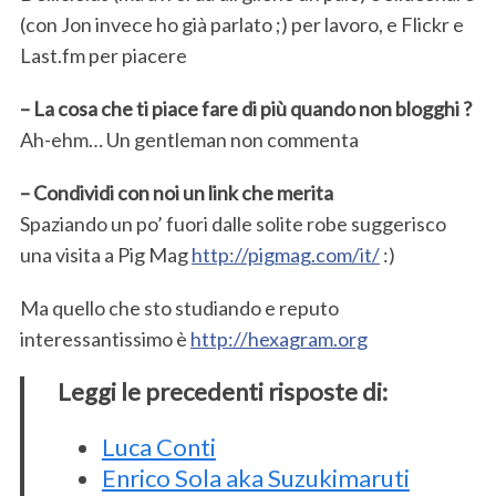
(con Jon invece ho già parlato ;) per lavoro, e Flickr e
Last.fm per piacere
– La cosa che ti piace fare di più quando non blogghi ?
Ah-ehm… Un gentleman non commenta
S
– Condividi con noi un link che merita
e
Spaziando un po’ fuori dalle solite robe suggerisco
a
r
una visita a Pig Mag
http://pigmag.com/it/
:)
c
h
Ma quello che sto studiando e reputo
f
interessantissimo è
http://hexagram.org
o
r
Leggi le precedenti risposte di:
:
Luca Conti
Enrico Sola aka Suzukimaruti