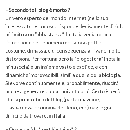
– Secondo te il blog è morto ?
Un vero esperto del mondo Internet (nella sua
interezza) che conosco risponde decisamente di sì. Io
mi limito a un “abbastanza”. In Italia vediamo ora
l’emersione del fenomeno nei suoi aspetti di
costume, di massa, e di conseguenza arrivano molte
distorsioni. Per fortuna però la “blogosfera” (nota la
minuscola) è un insieme vasto e caotico, e con
dinamiche imprevedibili, simili a quelle della biologia.
Si evolve continuamente e, probabilmente, riuscirà
anche a generare opportuni anticorpi. Certo è però
che la prima etica del blog (partecipazione,
trasparenza, economia del dono, ecc) oggi è già
difficile da trovare, in Italia
– Quale sarà la “next big thing” ?