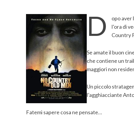
D
opo aver 
l’ora di v
Country F
Se amate il buon cinem
che contiene un traile
maggiori non resident
Un piccolo stratagem
l’agghiacciante Ant
S
e
Fatemi sapere cosa ne pensate…
a
r
c
h