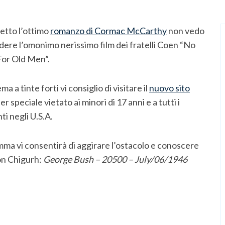
letto l’ottimo
romanzo di Cormac McCarthy
non vedo
edere l’omonimo nerissimo film dei fratelli Coen “No
or Old Men”.
a a tinte forti vi consiglio di visitare il
nuovo sito
r speciale vietato ai minori di 17 anni e a tutti i
i negli U.S.A.
ma vi consentirà di aggirare l’ostacolo e conoscere
on Chigurh:
George Bush – 20500 – July/06/1946