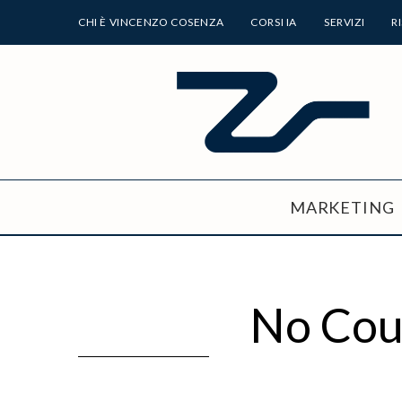
CHI È VINCENZO COSENZA
CORSI IA
SERVIZI
R
MARKETING
No Coun