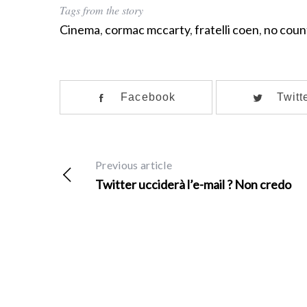
Tags from the story
f
o
Cinema
,
cormac mccarty
,
fratelli coen
,
no coun
r
:
Facebook
Twitt
Previous article
Twitter ucciderà l’e-mail ? Non credo