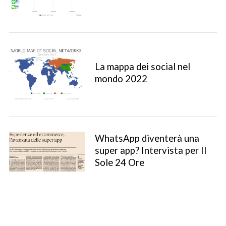
La mappa dei social nel
mondo 2022
WhatsApp diventerà una
S
super app? Intervista per Il
e
Sole 24 Ore
a
r
c
h
f
o
P