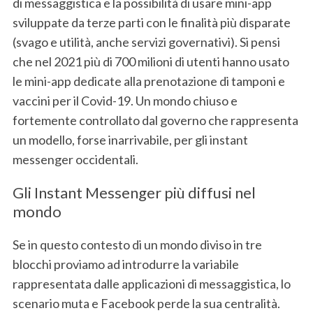
di messaggistica e la possibilità di usare mini-app
sviluppate da terze parti con le finalità più disparate
(svago e utilità, anche servizi governativi). Si pensi
che nel 2021 più di 700 milioni di utenti hanno usato
le mini-app dedicate alla prenotazione di tamponi e
vaccini per il Covid-19. Un mondo chiuso e
fortemente controllato dal governo che rappresenta
un modello, forse inarrivabile, per gli instant
messenger occidentali.
Gli Instant Messenger più diffusi nel
mondo
Se in questo contesto di un mondo diviso in tre
blocchi proviamo ad introdurre la variabile
rappresentata dalle applicazioni di messaggistica, lo
S
scenario muta e Facebook perde la sua centralità.
e