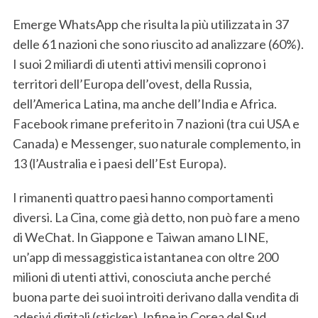
a
Emerge WhatsApp che risulta la più utilizzata in 37
r
delle 61 nazioni che sono riuscito ad analizzare (60%).
c
h
I suoi 2 miliardi di utenti attivi mensili coprono i
f
territori dell’Europa dell’ovest, della Russia,
o
dell’America Latina, ma anche dell’India e Africa.
r
Facebook rimane preferito in 7 nazioni (tra cui USA e
:
Canada) e Messenger, suo naturale complemento, in
13 (l’Australia e i paesi dell’Est Europa).
I rimanenti quattro paesi hanno comportamenti
diversi. La Cina, come già detto, non può fare a meno
di WeChat. In Giappone e Taiwan amano LINE,
un’app di messaggistica istantanea con oltre 200
milioni di utenti attivi, conosciuta anche perché
buona parte dei suoi introiti derivano dalla vendita di
adesivi digitali (sticker). Infine in Corea del Sud