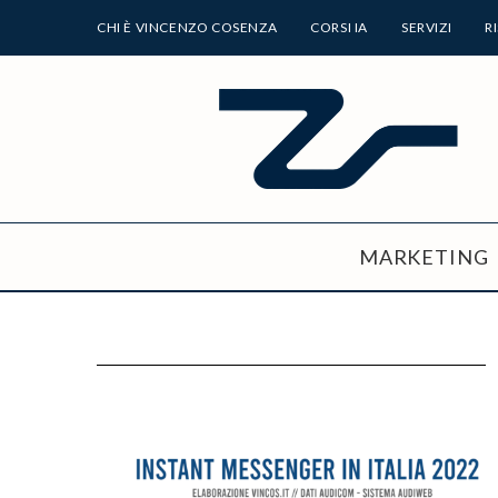
CHI È VINCENZO COSENZA
CORSI IA
SERVIZI
R
MARKETING