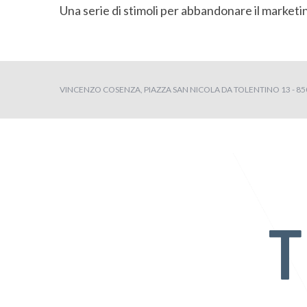
Una serie di stimoli per abbandonare il marketin
VINCENZO COSENZA, PIAZZA SAN NICOLA DA TOLENTINO 13 - 8504
S
e
a
r
c
h
f
o
r
: