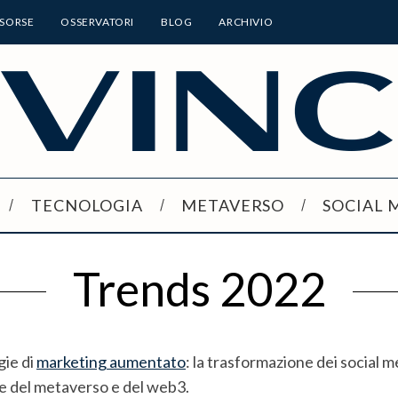
ISORSE
OSSERVATORI
BLOG
ARCHIVIO
TECNOLOGIA
METAVERSO
SOCIAL 
Trends 2022
gie di
marketing aumentato
: la trasformazione dei social m
re del metaverso e del web3.