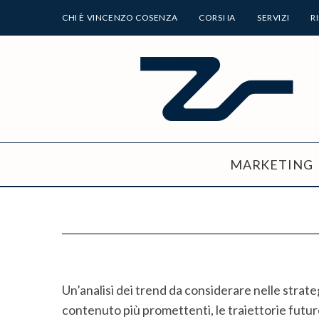
CHI È VINCENZO COSENZA
CORSI IA
SERVIZI
R
MARKETING
Un’analisi dei trend da considerare nelle strate
contenuto più promettenti, le traiettorie futu