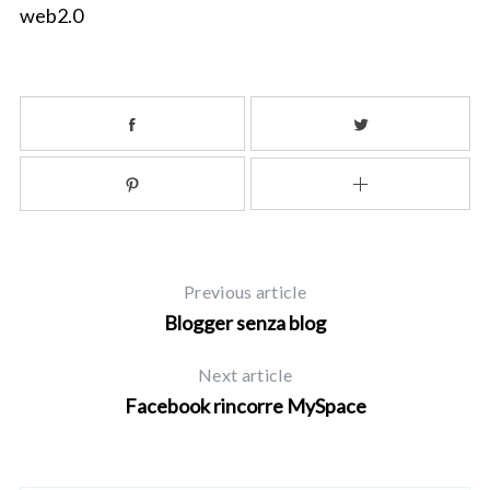
web2.0
S
Previous article
e
Blogger senza blog
a
r
Next article
c
Facebook rincorre MySpace
h
f
o
r