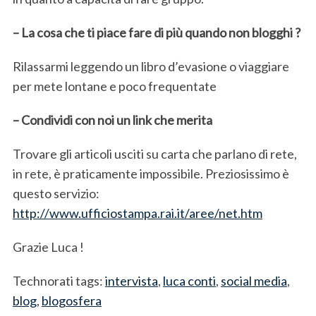
– La cosa che ti piace fare di più quando non blogghi ?
Rilassarmi leggendo un libro d’evasione o viaggiare
per mete lontane e poco frequentate
– Condividi con noi un link che merita
Trovare gli articoli usciti su carta che parlano di rete,
S
in rete, è praticamente impossibile. Preziosissimo è
e
questo servizio:
a
r
http://www.ufficiostampa.rai.it/aree/net.htm
c
h
Grazie Luca !
f
o
Technorati tags:
intervista
,
luca conti
,
social media
,
r
blog
,
blogosfera
: