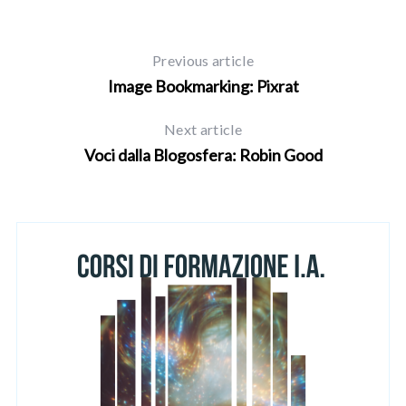
Previous article
Image Bookmarking: Pixrat
Next article
Voci dalla Blogosfera: Robin Good
S
e
a
r
c
h
f
o
r
: