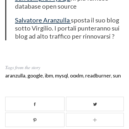
database open source
Salvatore Aranzulla
sposta il suo blog
sotto Virgilio. I portali punteranno sui
blog ad alto traffico per rinnovarsi ?
Tags from the story
aranzulla
,
google
,
ibm
,
mysql
,
ooxlm
,
readburner
,
sun