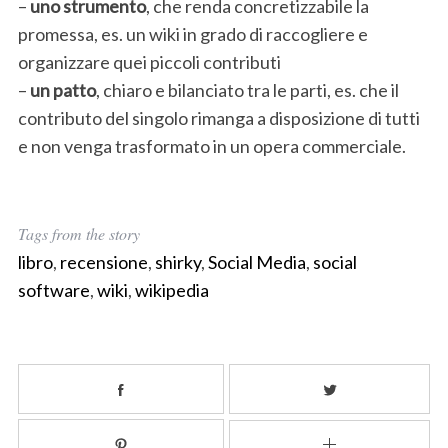
–
uno strumento
, che renda concretizzabile la
o
promessa, es. un wiki in grado di raccogliere e
r
:
organizzare quei piccoli contributi
–
un patto
, chiaro e bilanciato tra le parti, es. che il
contributo del singolo rimanga a disposizione di tutti
e non venga trasformato in un opera commerciale.
Tags from the story
libro
,
recensione
,
shirky
,
Social Media
,
social
software
,
wiki
,
wikipedia