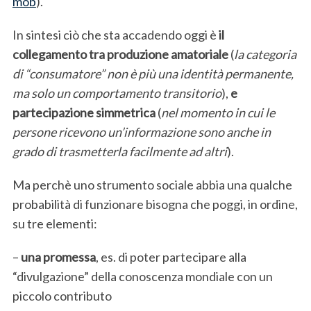
mob
).
In sintesi ciò che sta accadendo oggi è
il
collegamento tra produzione amatoriale
(
la categoria
di “consumatore” non è più una identità permanente,
ma solo un comportamento transitorio
),
e
partecipazione simmetrica
(
nel momento in cui le
persone ricevono un’informazione sono anche in
grado di trasmetterla facilmente ad altri
).
Ma perchè uno strumento sociale abbia una qualche
probabilità di funzionare bisogna che poggi, in ordine,
S
su tre elementi:
e
a
–
una promessa
, es. di poter partecipare alla
r
c
“divulgazione” della conoscenza mondiale con un
h
piccolo contributo
f