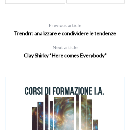
c
h
f
o
Previous article
r
Trendrr: analizzare e condividere le tendenze
:
Next article
Clay Shirky “Here comes Everybody”