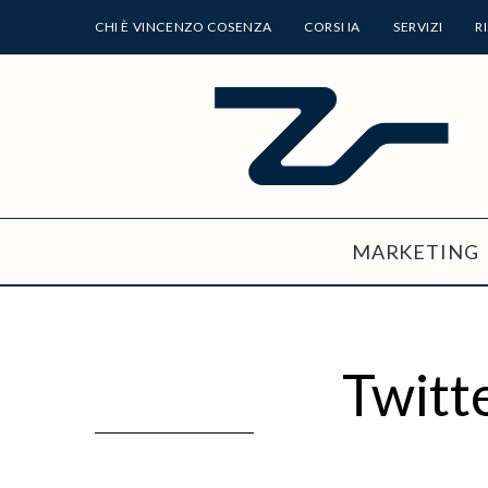
CHI È VINCENZO COSENZA
CORSI IA
SERVIZI
R
MARKETING
Twitt