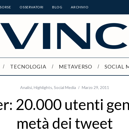
ISORSE
OSSERVATORI
BLOG
ARCHIVIO
TECNOLOGIA
METAVERSO
SOCIAL 
Analisi
,
Highlights
,
Social Media
Marzo 29, 2011
er: 20.000 utenti ge
metà dei tweet