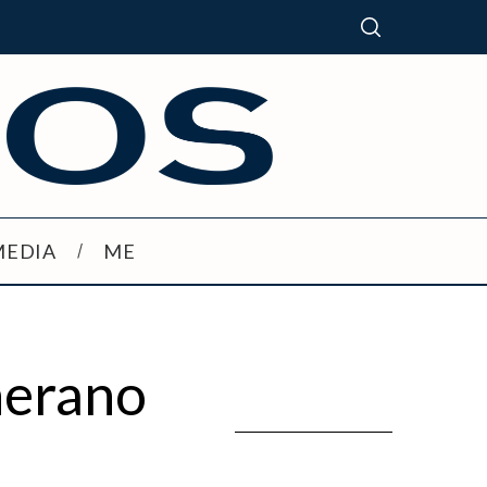
MEDIA
ME
nerano