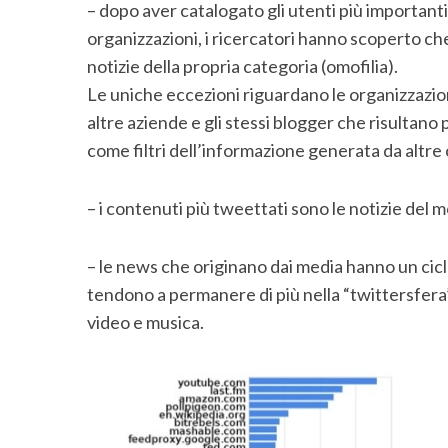
S
– dopo aver catalogato gli utenti più importanti
e
organizzazioni, i ricercatori hanno scoperto c
a
notizie della propria categoria (omofilia).
r
Le uniche eccezioni riguardano le organizzazion
c
h
altre aziende e gli stessi blogger che risultano 
f
come filtri dell’informazione generata da altre
o
r
– i contenuti più tweettati sono le notizie del m
:
– le news che originano dai media hanno un cicl
tendono a permanere di più nella “twittersfera”.
video e musica.