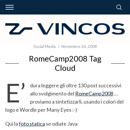
Social Media
Novembre 26, 2008
RomeCamp2008 Tag
Cloud
E’
dura leggere gli oltre 130 post successivi
allo svolgimento del
RomeCamp2008
…
proviamo a sintetizzarli, usando i colori del
logo e Wordle per Many Eyes :-)
Qui la
foto statica
se odiate Java