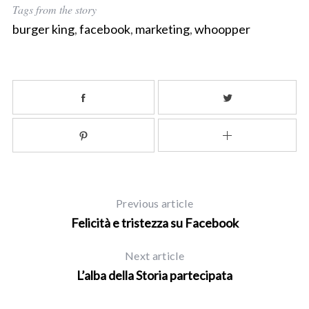
S
Tags from the story
e
burger king
,
facebook
,
marketing
,
whoopper
a
r
c
h
f
o
r
:
Previous article
Felicità e tristezza su Facebook
Next article
L’alba della Storia partecipata