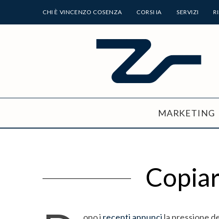
CHI È VINCENZO COSENZA
CORSI IA
SERVIZI
R
MARKETING
Copiar
opo i
recenti
annunci
la pressione d