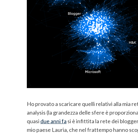
h
f
o
r
:
Ho provato a scaricare quelli relativi alla mia re
analysis (la grandezza delle sfere è proporziona
quasi
due anni fa
si è infittita la rete dei blogg
mio paese Lauria, che nel frattempo hanno sc