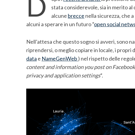
D
stata considerevole, sia in merito al d
alcune
brecce
nella sicurezza, che a
alcuni a sperare in un futuro “
open social netw
Nell’attesa che questo sogno si avveri, sono na
riprendersi, o meglio copiare in locale, i propri
data
e
NameGenWeb
) nel rispetto delle rego
content and information you post on Facebook,
privacy and application settings
“.
S
e
a
r
c