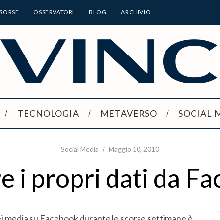
ISORSE
OSSERVATORI
BLOG
ARCHIVIO
TECNOLOGIA
METAVERSO
SOCIAL 
Social Media
Maggio 10, 2010
e i propri dati da F
ei media su Facebook durante le scorse settimane è