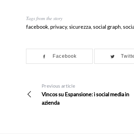
Tags from the story
facebook
,
privacy
,
sicurezza
,
social graph
,
soci
Facebook
Twitt
Previous article
Vincos su Espansione: i social media in
azienda