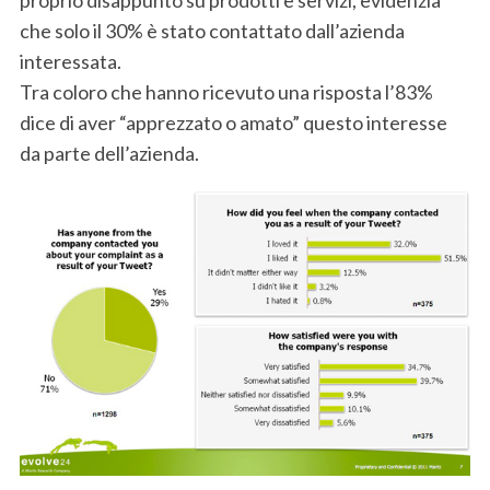
proprio disappunto su prodotti e servizi, evidenzia
che solo il 30% è stato contattato dall’azienda
interessata.
Tra coloro che hanno ricevuto una risposta l’83%
dice di aver “apprezzato o amato” questo interesse
da parte dell’azienda.
S
e
a
r
c