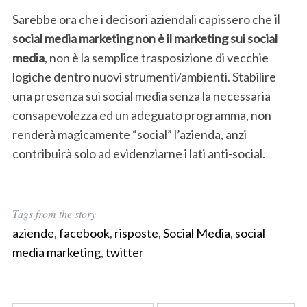
h
Sarebbe ora che i decisori aziendali capissero che
il
f
social media marketing non è il marketing sui social
o
r
media
, non è la semplice trasposizione di vecchie
:
logiche dentro nuovi strumenti/ambienti. Stabilire
una presenza sui social media senza la necessaria
consapevolezza ed un adeguato programma, non
renderà magicamente “social” l’azienda, anzi
contribuirà solo ad evidenziarne i lati anti-social.
Tags from the story
aziende
,
facebook
,
risposte
,
Social Media
,
social
media marketing
,
twitter