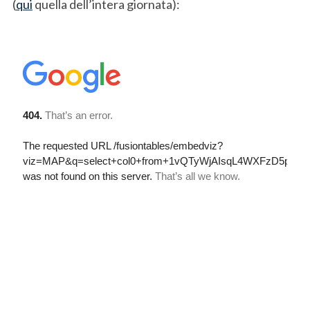
(
qui
quella dell’intera giornata):
S
e
a