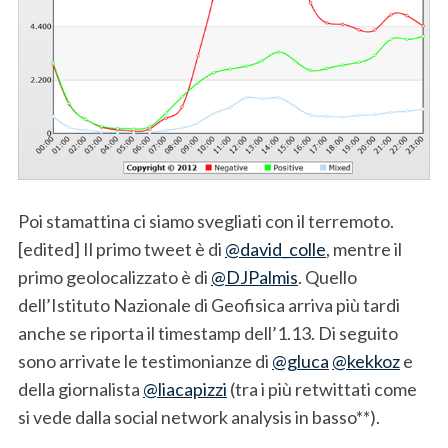
Poi stamattina ci siamo svegliati con il terremoto.
[edited] Il primo tweet è di
@david_colle
, mentre il
primo geolocalizzato è di
@DJPalmis
. Quello
dell’Istituto Nazionale di Geofisica arriva più tardi
anche se riporta il timestamp dell’1.13. Di seguito
sono arrivate le testimonianze di
@gluca
@kekkoz
e
della giornalista
@liacapizzi
(tra i più retwittati come
si vede dalla social network analysis in basso**).