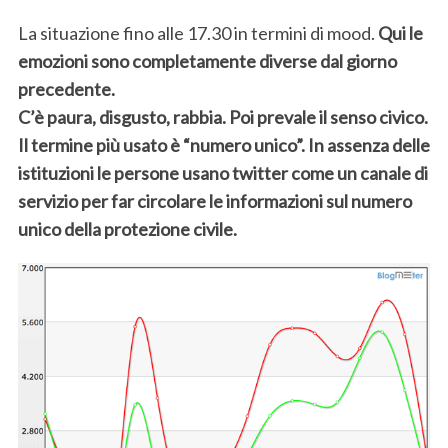
r
La situazione fino alle 17.30 in termini di mood.
Qui le
c
emozioni sono completamente diverse dal giorno
h
f
precedente.
o
C’è paura, disgusto, rabbia. Poi prevale il senso civico.
r
Il termine più usato è “numero unico”. In assenza delle
:
istituzioni le persone usano twitter come un canale di
servizio per far circolare le informazioni sul numero
unico della protezione civile.