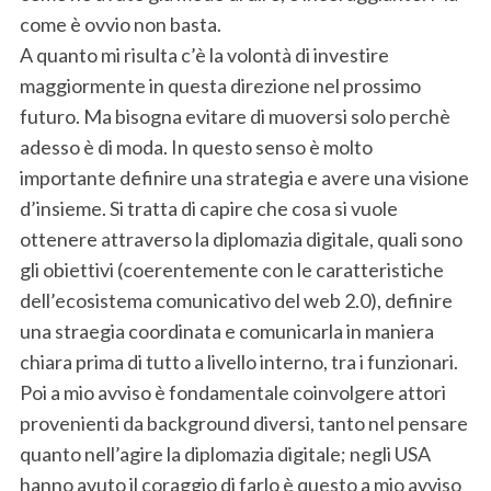
come è ovvio non basta.
A quanto mi risulta c’è la volontà di investire
maggiormente in questa direzione nel prossimo
futuro. Ma bisogna evitare di muoversi solo perchè
adesso è di moda. In questo senso è molto
importante definire una strategia e avere una visione
d’insieme. Si tratta di capire che cosa si vuole
ottenere attraverso la diplomazia digitale, quali sono
gli obiettivi (coerentemente con le caratteristiche
dell’ecosistema comunicativo del web 2.0), definire
una straegia coordinata e comunicarla in maniera
chiara prima di tutto a livello interno, tra i funzionari.
Poi a mio avviso è fondamentale coinvolgere attori
provenienti da background diversi, tanto nel pensare
quanto nell’agire la diplomazia digitale; negli USA
hanno avuto il coraggio di farlo è questo a mio avviso