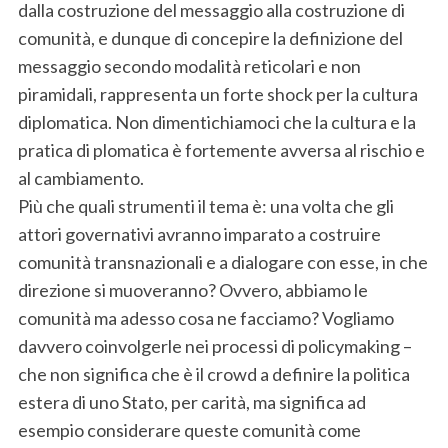
dalla costruzione del messaggio alla costruzione di
comunità, e dunque di concepire la definizione del
messaggio secondo modalità reticolari e non
piramidali, rappresenta un forte shock per la cultura
diplomatica. Non dimentichiamoci che la cultura e la
pratica di plomatica è fortemente avversa al rischio e
al cambiamento.
Più che quali strumenti il tema è: una volta che gli
attori governativi avranno imparato a costruire
S
comunità transnazionali e a dialogare con esse, in che
e
direzione si muoveranno? Ovvero, abbiamo le
a
r
comunità ma adesso cosa ne facciamo? Vogliamo
c
davvero coinvolgerle nei processi di policymaking –
h
che non significa che è il crowd a definire la politica
f
estera di uno Stato, per carità, ma significa ad
o
r
esempio considerare queste comunità come
: