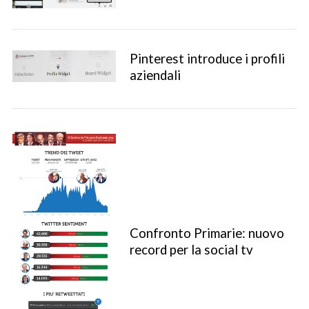
Pinterest introduce i profili
aziendali
Confronto Primarie: nuovo
S
record per la social tv
e
a
r
c