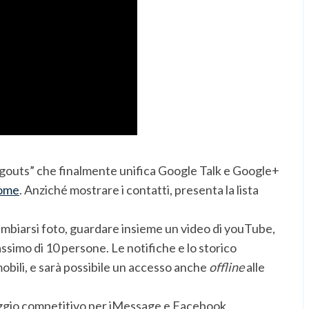
angouts” che finalmente unifica Google Talk e Google+
ome
. Anziché mostrare i contatti, presenta la lista
ambiarsi foto, guardare insieme un video di youTube,
simo di 10 persone. Le notifiche e lo storico
mobili, e sarà possibile un accesso anche
offline
alle
aggio competitivo per iMessage e Facebook