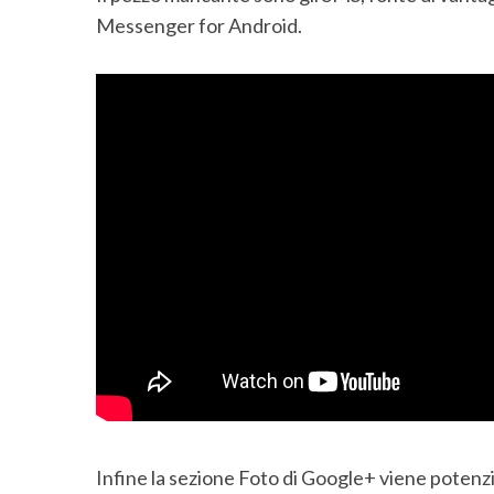
a
Messenger for Android.
r
c
h
f
o
r
:
Infine la sezione Foto di Google+ viene potenzi