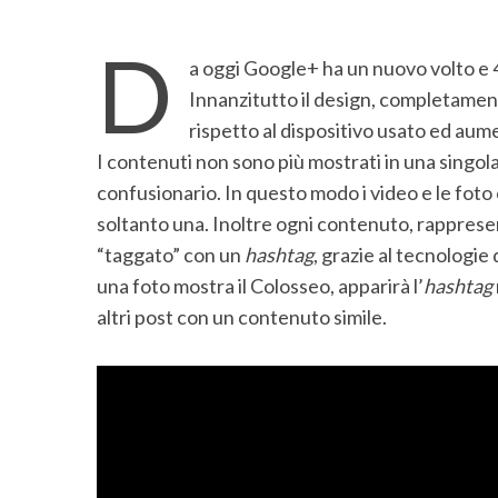
D
a oggi Google+ ha un nuovo volto e 
Innanzitutto il design, completamen
rispetto al dispositivo usato ed au
I contenuti non sono più mostrati in una singol
confusionario. In questo modo i video e le fot
soltanto una. Inoltre ogni contenuto, rappres
“taggato” con un
hashtag
, grazie al tecnologi
una foto mostra il Colosseo, apparirà l’
hashtag
altri post con un contenuto simile.