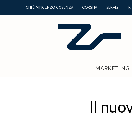
CHI È VINCENZO COSENZA
CORSI IA
SERVIZI
R
MARKETING
Il nuo