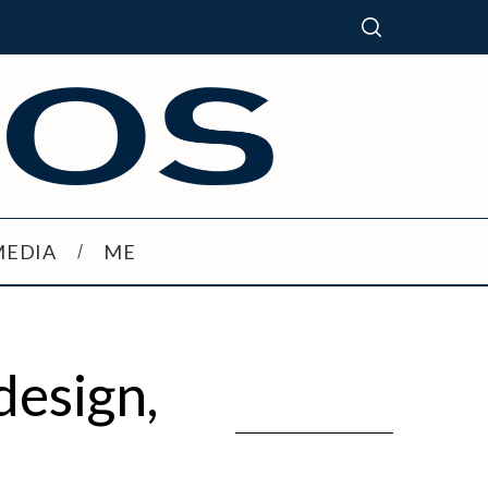
MEDIA
ME
design,