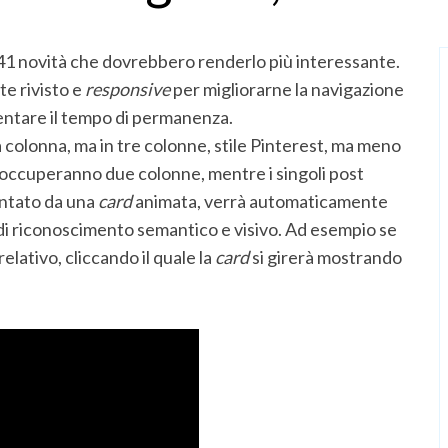
41 novità che dovrebbero renderlo più interessante.
te rivisto e
responsive
per migliorarne la navigazione
mentare il tempo di permanenza.
a colonna, ma in tre colonne, stile Pinterest, ma meno
o occuperanno due colonne, mentre i singoli post
entato da una
card
animata, verrà automaticamente
e di riconoscimento semantico e visivo. Ad esempio se
relativo, cliccando il quale la
card
si girerà mostrando