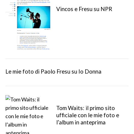
Vincos e Fresu su NPR
Le mie foto di Paolo Fresu su Io Donna
S
e
Tom Waits: il primo sito
a
ufficiale con le mie foto e
r
l’album in anteprima
c
h