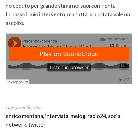
ho ceduto per grande stima nei suoi confronti.
In basso il mio intervento, ma
tutta la puntata
vale un
ascolto.
Tags from the story
enrico mentana
,
intervista
,
melog
,
radio24
,
social
network
,
twitter