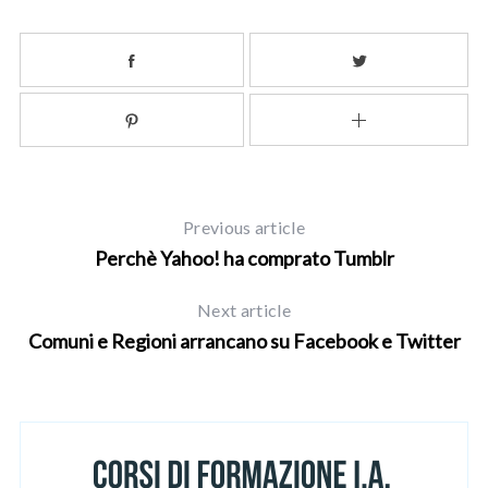
Previous article
S
Perchè Yahoo! ha comprato Tumblr
e
a
Next article
r
Comuni e Regioni arrancano su Facebook e Twitter
c
h
f
o
r
: