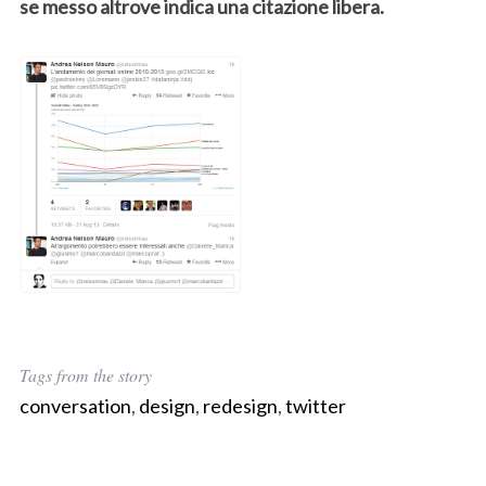
se messo altrove indica una citazione libera.
h
f
o
r
:
Tags from the story
conversation
,
design
,
redesign
,
twitter