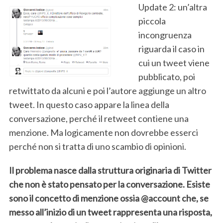
Update 2: un’altra
piccola
incongruenza
riguarda il caso in
cui un tweet viene
pubblicato, poi
retwittato da alcuni e poi l’autore aggiunge un altro
tweet. In questo caso appare la linea della
conversazione, perché il retweet contiene una
menzione. Ma logicamente non dovrebbe esserci
perché non si tratta di uno scambio di opinioni.
Il problema nasce dalla struttura originaria di Twitter
S
che non è stato pensato per la conversazione. Esiste
e
a
sono il concetto di menzione ossia @account che, se
r
messo all’inizio di un tweet rappresenta una risposta,
c