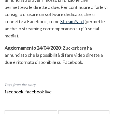
annunciato di aver rimosso la funzione che
f
permetteva le dirette a due. Per continuare a farle vi
o
consiglio di usare un software dedicato, che si
r
connette a Facebook, come
StreamYard
(permette
:
anche lo streaming contemporaneo su più social
media).
Aggiornamento 24/04/2020
: Zuckerberg ha
annunciato che la possibilità di fare video dirette a
due è ritornata disponibile su Facebook.
Tags from the story
facebook
,
facebook live