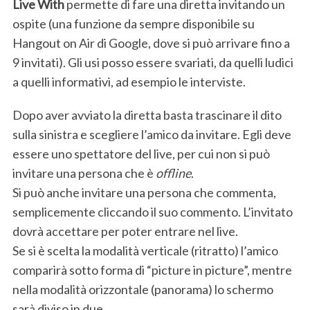
Live With
permette di fare una diretta invitando un
ospite (una funzione da sempre disponibile su
Hangout on Air di Google, dove si può arrivare fino a
9 invitati). Gli usi posso essere svariati, da quelli ludici
a quelli informativi, ad esempio le interviste.
Dopo aver avviato la diretta basta trascinare il dito
sulla sinistra e scegliere l’amico da invitare. Egli deve
essere uno spettatore del live, per cui non si può
invitare una persona che è
offline
.
Si può anche invitare una persona che commenta,
semplicemente cliccando il suo commento. L’invitato
dovrà accettare per poter entrare nel live.
Se si è scelta la modalità verticale (ritratto) l’amico
comparirà sotto forma di “picture in picture”, mentre
nella modalità orizzontale (panorama) lo schermo
sarà diviso in due.