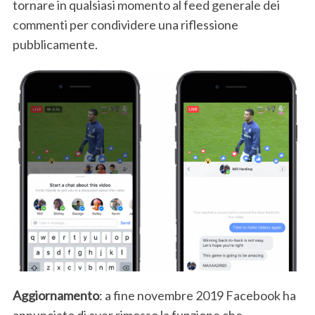
tornare in qualsiasi momento al feed generale dei
commenti per condividere una riflessione
pubblicamente.
S
e
a
r
Aggiornamento
: a fine novembre 2019 Facebook ha
c
h