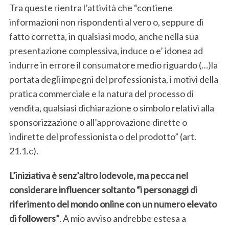
Tra queste rientra l’attività che “contiene
informazioni non rispondenti al vero o, seppure di
S
fatto corretta, in qualsiasi modo, anche nella sua
e
presentazione complessiva, induce o e’ idonea ad
a
r
indurre in errore il consumatore medio riguardo (…)la
c
portata degli impegni del professionista, i motivi della
h
pratica commerciale e la natura del processo di
f
vendita, qualsiasi dichiarazione o simbolo relativi alla
o
r
sponsorizzazione o all’approvazione dirette o
:
indirette del professionista o del prodotto” (art.
21.1.c).
L’iniziativa è senz’altro lodevole, ma pecca nel
considerare influencer soltanto “i personaggi di
riferimento del mondo online con un numero elevato
di followers”
. A mio avviso andrebbe estesa a