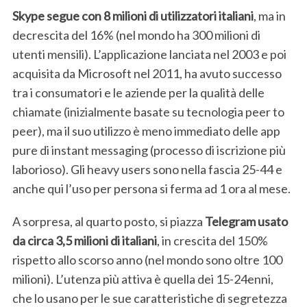
Skype segue con 8 milioni di utilizzatori italiani
, ma in
decrescita del 16% (nel mondo ha 300 milioni di
utenti mensili). L’applicazione lanciata nel 2003 e poi
acquisita da Microsoft nel 2011, ha avuto successo
tra i consumatori e le aziende per la qualità delle
chiamate (inizialmente basate su tecnologia peer to
peer), ma il suo utilizzo è meno immediato delle app
pure di instant messaging (processo di iscrizione più
laborioso). Gli heavy users sono nella fascia 25-44 e
S
e
anche qui l’uso per persona si ferma ad 1 ora al mese.
a
r
A sorpresa, al quarto posto, si piazza
Telegram usato
c
da circa 3,5 milioni di italiani
, in crescita del 150%
h
rispetto allo scorso anno (nel mondo sono oltre 100
f
o
milioni). L’utenza più attiva è quella dei 15-24enni,
r
che lo usano per le sue caratteristiche di segretezza