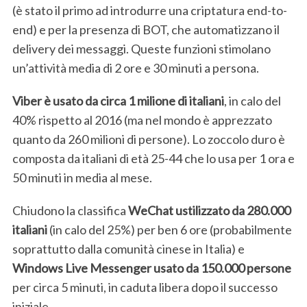
:
(è stato il primo ad introdurre una criptatura end-to-
end) e per la presenza di BOT, che automatizzano il
delivery dei messaggi. Queste funzioni stimolano
un’attività media di 2 ore e 30 minuti a persona.
Viber è usato da circa 1 milione di italiani
, in calo del
40% rispetto al 2016 (ma nel mondo è apprezzato
quanto da 260 milioni di persone). Lo zoccolo duro è
composta da italiani di età 25-44 che lo usa per 1 ora e
50 minuti in media al mese.
Chiudono la classifica
WeChat ustilizzato da 280.000
italiani
(in calo del 25%) per ben 6 ore (probabilmente
soprattutto dalla comunità cinese in Italia) e
Windows Live Messenger usato da 150.000 persone
per circa 5 minuti, in caduta libera dopo il successo
iniziale.