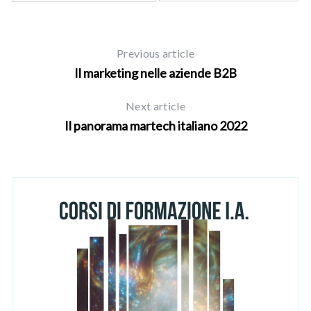
Previous article
Il marketing nelle aziende B2B
Next article
S
Il panorama martech italiano 2022
e
a
r
c
h
f
o
r
: