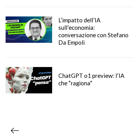
L’impatto dell’IA
sull’economia:
conversazione con Stefano
Da Empoli
ChatGPT o1 preview: l’IA
che “ragiona”
P
a