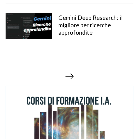
Gemini Deep Research: il
migliore per ricerche
approfondite
S
e
P
a
r
a
c
g
h
i
f
n
o
r
a
:
z
i