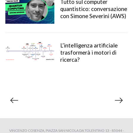
Tutto sul computer
quantistico: conversazione
con Simone Severini (AWS)
L’intelligenza artificiale
trasformerà i motori di
ricerca?
P
a
g
i
n
VINCENZO COSENZA, PIAZZA SAN NICOLA DA TOLENTINO 13 - 85044 -