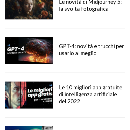
Le novità di Midjourney 5:
la svolta fotografica
GPT-4: novità e trucchi per
S
usarlo al meglio
e
a
r
c
h
Le 10 migliori app gratuite
f
di intelligenza artificiale
o
del 2022
r
: