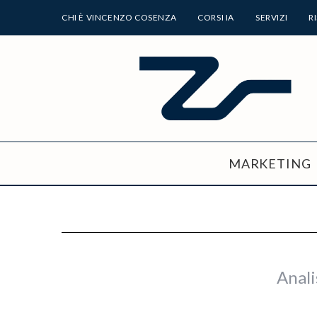
CHI È VINCENZO COSENZA
CORSI IA
SERVIZI
R
MARKETING
Anali