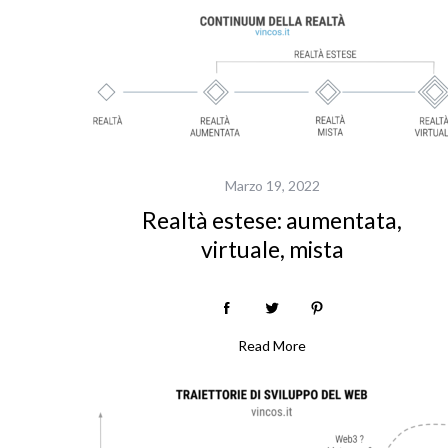
Marzo 19, 2022
Realtà estese: aumentata,
virtuale, mista
S
e
a
Read More
r
c
h
f