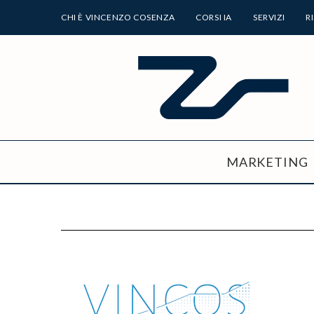
CHI È VINCENZO COSENZA
CORSI IA
SERVIZI
R
MARKETING