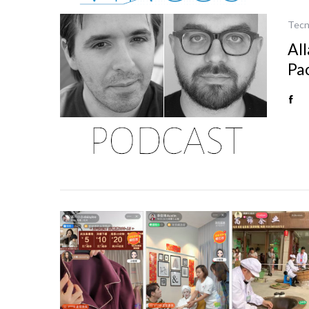
Tecn
All
Pao