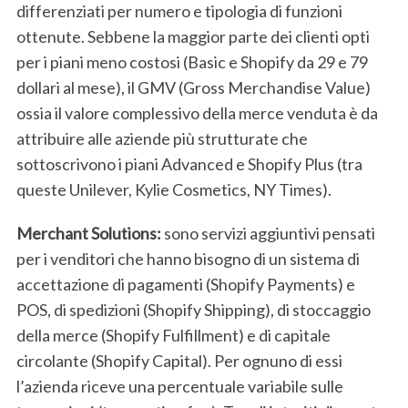
differenziati per numero e tipologia di funzioni
ottenute. Sebbene la maggior parte dei clienti opti
per i piani meno costosi (Basic e Shopify da 29 e 79
dollari al mese), il GMV (Gross Merchandise Value)
ossia il valore complessivo della merce venduta è da
S
attribuire alle aziende più strutturate che
e
a
sottoscrivono i piani Advanced e Shopify Plus (tra
r
queste Unilever, Kylie Cosmetics, NY Times).
c
h
Merchant Solutions:
sono servizi aggiuntivi pensati
f
per i venditori che hanno bisogno di un sistema di
o
r
accettazione di pagamenti (Shopify Payments) e
:
POS, di spedizioni (Shopify Shipping), di stoccaggio
della merce (Shopify Fulfillment) e di capitale
circolante (Shopify Capital). Per ognuno di essi
l’azienda riceve una percentuale variabile sulle